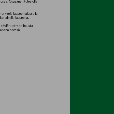
osaa. Osasanan tulee olla
merkkejä lauseen alussa ja
konaisella lauseella.
ältäviä tuotteita hausta
sanana edessä.