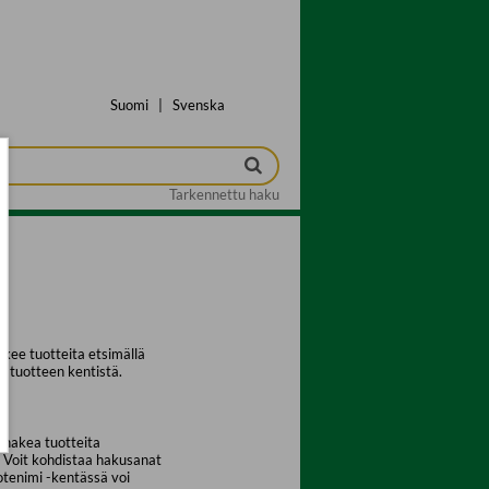
Suomi
|
Svenska
Tarkennettu haku
kee tuotteita etsimällä
a tuotteen kentistä.
 hakea tuotteita
. Voit kohdistaa hakusanat
uotenimi -kentässä voi