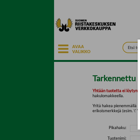
Siirry pääsisältöön
AVAA
VALIKKO
Tarkennettu 
Yhtään tuotetta ei löytyny
hakulomakkeella.
Yritä hakea pienemmällä mä
erikoismerkkejä (esim. \' " 
Pikahaku:
Tuotenimi: