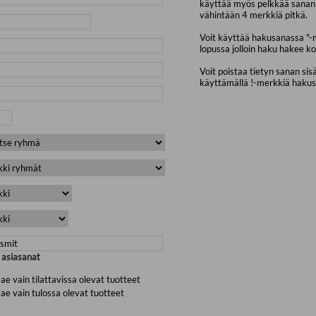
käyttää myös pelkkää sanan 
vähintään 4 merkkiä pitkä.
Voit käyttää hakusanassa "-
lopussa jolloin haku hakee ko
Voit poistaa tietyn sanan sis
käyttämällä !-merkkiä haku
a asiasanat
ae vain tilattavissa olevat tuotteet
ae vain tulossa olevat tuotteet