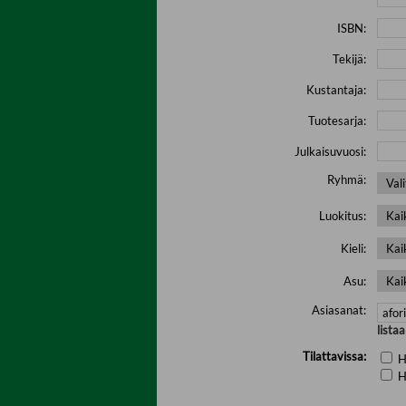
ISBN:
Tekijä:
Kustantaja:
Tuotesarja:
Julkaisuvuosi:
Ryhmä:
Luokitus:
Kieli:
Asu:
Asiasanat:
lista
Tilattavissa:
H
H