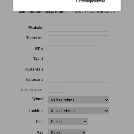
Tietosuojaseloste
Yritä hakea pienemmällä määrällä hakutekijöitä ja jätä
pois erikoismerkkejä (esim. \' " # % & / ) sisältävät sanat.
Pikahaku:
Tuotenimi:
ISBN:
Tekijä:
Kustantaja:
Tuotesarja:
Julkaisuvuosi:
Ryhmä:
Luokitus:
Kieli:
Asu: