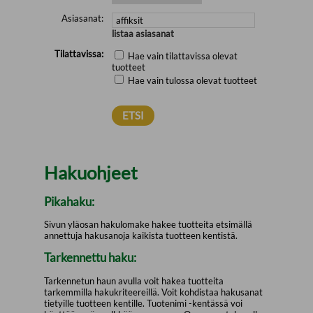
Asiasanat:
listaa asiasanat
Tilattavissa:
Hae vain tilattavissa olevat
tuotteet
Hae vain tulossa olevat tuotteet
Hakuohjeet
Pikahaku:
Sivun yläosan hakulomake hakee tuotteita etsimällä
annettuja hakusanoja kaikista tuotteen kentistä.
Tarkennettu haku:
Tarkennetun haun avulla voit hakea tuotteita
tarkemmilla hakukriteereillä. Voit kohdistaa hakusanat
tietyille tuotteen kentille. Tuotenimi -kentässä voi