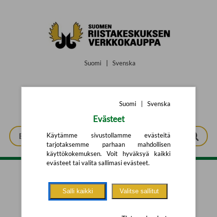
Siirry pääsisältöön
Suomi
|
Svenska
Suomi
|
Svenska
Evästeet
Käytämme sivustollamme evästeitä
tarjotaksemme parhaan mahdollisen
käyttökokemuksen. Voit hyväksyä kaikki
evästeet tai valita sallimasi evästeet.
Tarkennettu haku
Salli kaikki
Valitse sallitut
Yhtään tuotetta ei löytynyt.
Yritä uutta hakua alla olevalla
hakulomakkeella.