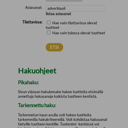
Asiasanat:
listaa asiasanat
Tilattavissa:
Hae vain tilattavissa olevat
tuotteet
Hae vain tulossa olevat tuotteet
Hakuohjeet
Pikahaku:
Sivun yläosan hakulomake hakee tuotteita etsimällä
annettuja hakusanoja kaikista tuotteen kentistä.
Tarkennettu haku:
Tarkennetun haun avulla voit hakea tuotteita
tarkemmilla hakukriteereillä. Voit kohdistaa hakusanat
tietyille tuotteen kentille. Tuotenimi -kentässä voi