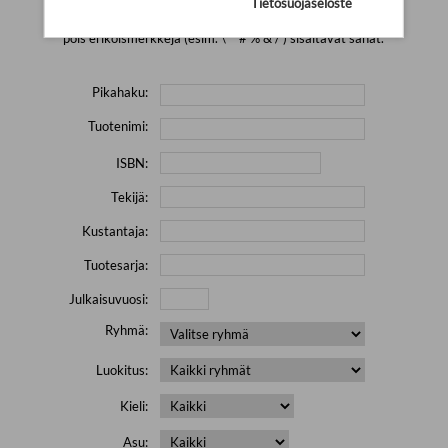
Tietosuojaseloste
Yritä hakea pienemmällä määrällä hakutekijöitä ja jätä
pois erikoismerkkejä (esim. \' " # % & / ) sisältävät sanat.
Pikahaku:
Tuotenimi:
ISBN:
Tekijä:
Kustantaja:
Tuotesarja:
Julkaisuvuosi:
Ryhmä:
Luokitus:
Kieli:
Asu: