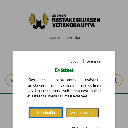
Siirry pääsisältöön
Suomi
|
Svenska
Suomi
|
Svenska
Evästeet
Käytämme sivustollamme evästeitä
tarjotaksemme parhaan mahdollisen
käyttökokemuksen. Voit hyväksyä kaikki
evästeet tai valita sallimasi evästeet.
Tarkennettu haku
Salli kaikki
Valitse sallitut
Yhtään tuotetta ei löytynyt.
Yritä uutta hakua alla olevalla
hakulomakkeella.