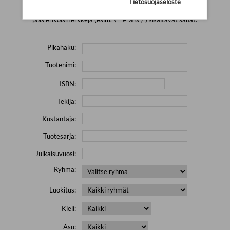
Tietosuojaseloste
Yritä hakea pienemmällä määrällä hakutekijöitä ja jätä
pois erikoismerkkejä (esim. \' " # % & / ) sisältävät sanat.
Pikahaku:
Tuotenimi:
ISBN:
Tekijä:
Kustantaja:
Tuotesarja:
Julkaisuvuosi:
Ryhmä:
Luokitus:
Kieli:
Asu: