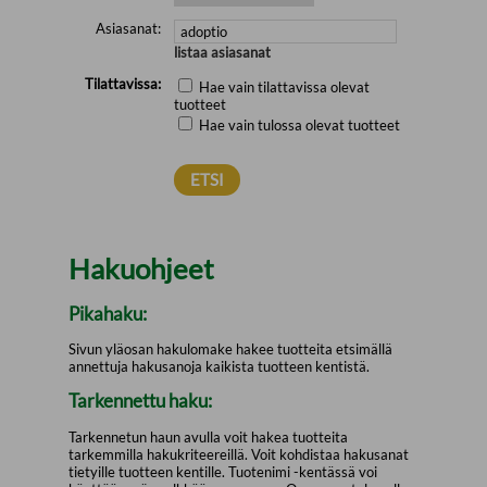
Asiasanat:
listaa asiasanat
Tilattavissa:
Hae vain tilattavissa olevat
tuotteet
Hae vain tulossa olevat tuotteet
Hakuohjeet
Pikahaku:
Sivun yläosan hakulomake hakee tuotteita etsimällä
annettuja hakusanoja kaikista tuotteen kentistä.
Tarkennettu haku:
Tarkennetun haun avulla voit hakea tuotteita
tarkemmilla hakukriteereillä. Voit kohdistaa hakusanat
tietyille tuotteen kentille. Tuotenimi -kentässä voi