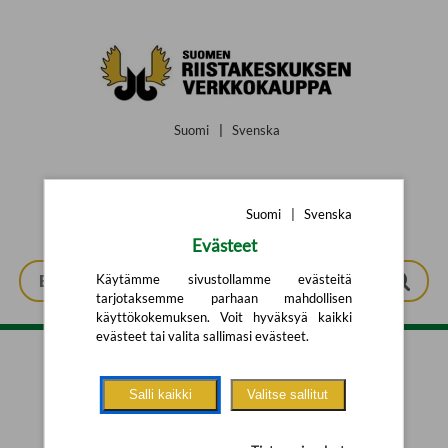
Siirry pääsisältöön
Suomi
|
Svenska
Suomi
|
Svenska
Evästeet
Käytämme sivustollamme evästeitä
tarjotaksemme parhaan mahdollisen
käyttökokemuksen. Voit hyväksyä kaikki
evästeet tai valita sallimasi evästeet.
Tarkennettu haku
Salli kaikki
Valitse sallitut
Yhtään tuotetta ei löytynyt.
Yritä uutta hakua alla olevalla
hakulomakkeella.