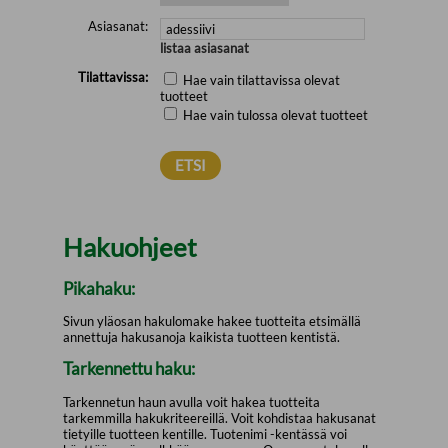
Asiasanat:
listaa asiasanat
Tilattavissa:
Hae vain tilattavissa olevat
tuotteet
Hae vain tulossa olevat tuotteet
Hakuohjeet
Pikahaku:
Sivun yläosan hakulomake hakee tuotteita etsimällä
annettuja hakusanoja kaikista tuotteen kentistä.
Tarkennettu haku:
Tarkennetun haun avulla voit hakea tuotteita
tarkemmilla hakukriteereillä. Voit kohdistaa hakusanat
tietyille tuotteen kentille. Tuotenimi -kentässä voi