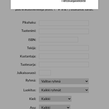
Tietosuojaseloste
Yritä hakea pienemmällä määrällä hakutekijöitä ja jätä
pois erikoismerkkejä (esim. \' " # % & / ) sisältävät sanat.
Pikahaku:
Tuotenimi:
ISBN:
Tekijä:
Kustantaja:
Tuotesarja:
Julkaisuvuosi:
Ryhmä:
Luokitus:
Kieli:
Asu: