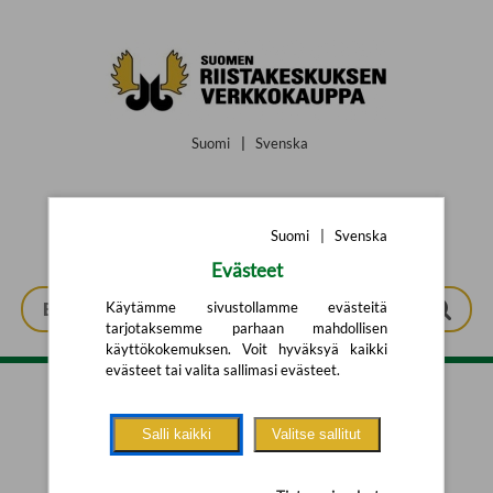
Siirry pääsisältöön
Suomi
|
Svenska
Suomi
|
Svenska
Evästeet
Käytämme sivustollamme evästeitä
tarjotaksemme parhaan mahdollisen
käyttökokemuksen. Voit hyväksyä kaikki
evästeet tai valita sallimasi evästeet.
Tarkennettu haku
Salli kaikki
Valitse sallitut
Yhtään tuotetta ei löytynyt.
Yritä uutta hakua alla olevalla
hakulomakkeella.