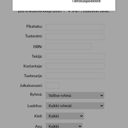
Tietosuojaseloste
Yritä hakea pienemmällä määrällä hakutekijöitä ja jätä
pois erikoismerkkejä (esim. \' " # % & / ) sisältävät sanat.
Pikahaku:
Tuotenimi:
ISBN:
Tekijä:
Kustantaja:
Tuotesarja:
Julkaisuvuosi:
Ryhmä:
Luokitus:
Kieli:
Asu: