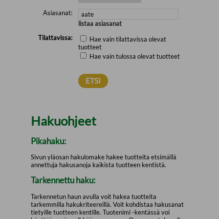
Asiasanat:
listaa asiasanat
Tilattavissa:
Hae vain tilattavissa olevat
tuotteet
Hae vain tulossa olevat tuotteet
Hakuohjeet
Pikahaku:
Sivun yläosan hakulomake hakee tuotteita etsimällä
annettuja hakusanoja kaikista tuotteen kentistä.
Tarkennettu haku:
Tarkennetun haun avulla voit hakea tuotteita
tarkemmilla hakukriteereillä. Voit kohdistaa hakusanat
tietyille tuotteen kentille. Tuotenimi -kentässä voi