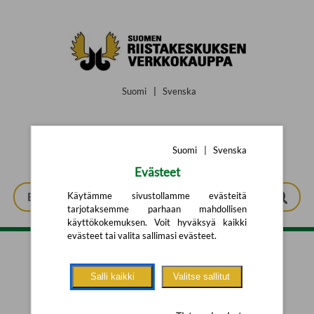
Siirry pääsisältöön
Suomi
|
Svenska
Suomi
|
Svenska
Evästeet
Käytämme sivustollamme evästeitä
tarjotaksemme parhaan mahdollisen
käyttökokemuksen. Voit hyväksyä kaikki
evästeet tai valita sallimasi evästeet.
Tarkennettu haku
Salli kaikki
Valitse sallitut
Yhtään tuotetta ei löytynyt.
Yritä uutta hakua alla olevalla
hakulomakkeella.