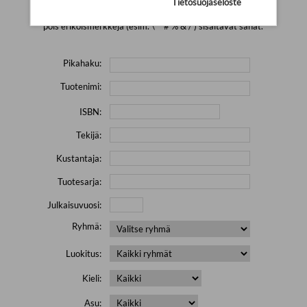
Tietosuojaseloste
Yritä hakea pienemmällä määrällä hakutekijöitä ja jätä
pois erikoismerkkejä (esim. \' " # % & / ) sisältävät sanat.
Pikahaku:
Tuotenimi:
ISBN:
Tekijä:
Kustantaja:
Tuotesarja:
Julkaisuvuosi:
Ryhmä:
Luokitus:
Kieli:
Asu: