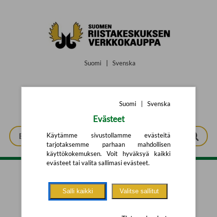
Siirry pääsisältöön
Suomi
|
Svenska
Suomi
|
Svenska
Evästeet
Käytämme sivustollamme evästeitä
tarjotaksemme parhaan mahdollisen
käyttökokemuksen. Voit hyväksyä kaikki
evästeet tai valita sallimasi evästeet.
Tarkennettu haku
Salli kaikki
Valitse sallitut
Yhtään tuotetta ei löytynyt.
Yritä uutta hakua alla olevalla
hakulomakkeella.