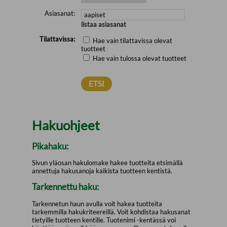
Asiasanat:
listaa asiasanat
Tilattavissa:
Hae vain tilattavissa olevat
tuotteet
Hae vain tulossa olevat tuotteet
Hakuohjeet
Pikahaku:
Sivun yläosan hakulomake hakee tuotteita etsimällä
annettuja hakusanoja kaikista tuotteen kentistä.
Tarkennettu haku:
Tarkennetun haun avulla voit hakea tuotteita
tarkemmilla hakukriteereillä. Voit kohdistaa hakusanat
tietyille tuotteen kentille. Tuotenimi -kentässä voi